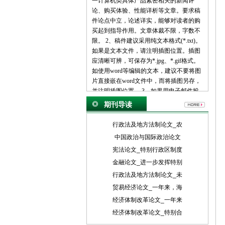
一计算机类具体产品紧密相关的新闻评
论、购买体验、性能详析等文章。要求稿
件论点中立，论述详实，能够对读者的购
买起到指导作用。文章体裁不限，字数不
限。 2、稿件建议采用纯文本格式(*.txt)。
如果是文本文件，请注明插图位置。插图
应清晰可辨，可保存为*.jpg、*.gif格式。
如使用word等编辑的文本，建议不要将图
片直接嵌在word文件中，而将插图另存，
并注明插图位置。 3、如果用电子邮件投
稿，最好压缩后发送。 4、请使用中文的
期刊导读
标点符号。例如句号为。而不是.。 5、来
稿请注明作者署名(真实姓名、笔名)、详
行政法及地方法制论文_农
细地址、邮编、联系电话、E-mail地址
中国政治与国际政治论文
等，以便联系。 6、我们保留对稿件的增
宪法论文_特别行政区制度
删权。 7、我们对有一稿多投、剽窃或抄
袭行为者，将保留追究由此引起的法律、
金融论文_进一步发挥特别
经济责任的权利。 二、投稿方式： 1、 请
行政法及地方法制论文_未
使用电子邮件方式投递稿件。 2、 编译的
贸易经济论文_一年来，海
稿件，请注明出处并附带原文。 3、 请按
经济体制改革论文_一年来
稿件内容投递到相关编辑信箱 三、稿件著
作权： 1、 投稿人保证其向我方所投之作
经济体制改革论文_特别合
品是其本人或与他人合作创作之成果，或